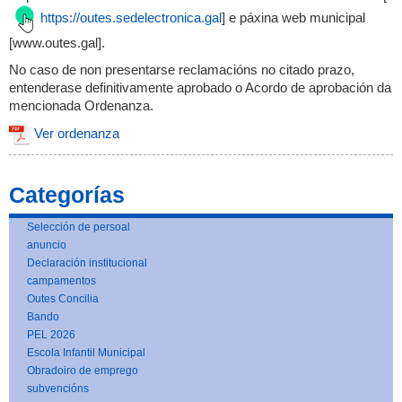
https://outes.sedelectronica.gal
] e páxina web municipal
[www.outes.gal].
No caso de non presentarse reclamacións no citado prazo,
entenderase definitivamente aprobado o Acordo de aprobación da
mencionada Ordenanza.
Ver ordenanza
Categorías
Selección de persoal
anuncio
Declaración institucional
campamentos
Outes Concilia
Bando
PEL 2026
Escola Infantil Municipal
Obradoiro de emprego
subvencións