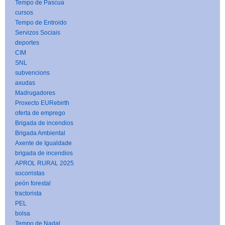
Tempo de Pascua
cursos
Tempo de Entroido
Servizos Sociais
deportes
CIM
SNL
subvencions
axudas
Madrugadores
Proxecto EURebirth
oferta de emprego
Brigada de incendios
Brigada Ambiental
Axente de Igualdade
brigada de incendios
APROL RURAL 2025
socorristas
peón forestal
tractorista
PEL
bolsa
Tempo de Nadal