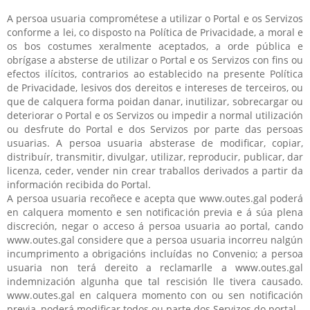
A persoa usuaria comprométese a utilizar o Portal e os Servizos
conforme a lei, co disposto na Política de Privacidade, a moral e
os bos costumes xeralmente aceptados, a orde pública e
obrígase a absterse de utilizar o Portal e os Servizos con fins ou
efectos ilícitos, contrarios ao establecido na presente Política
de Privacidade, lesivos dos dereitos e intereses de terceiros, ou
que de calquera forma poidan danar, inutilizar, sobrecargar ou
deteriorar o Portal e os Servizos ou impedir a normal utilización
ou desfrute do Portal e dos Servizos por parte das persoas
usuarias. A persoa usuaria absterase de modificar, copiar,
distribuír, transmitir, divulgar, utilizar, reproducir, publicar, dar
licenza, ceder, vender nin crear traballos derivados a partir da
información recibida do Portal.
A persoa usuaria recoñece e acepta que www.outes.gal poderá
en calquera momento e sen notificación previa e á súa plena
discreción, negar o acceso á persoa usuaria ao portal, cando
www.outes.gal considere que a persoa usuaria incorreu nalgún
incumprimento a obrigacións incluídas no Convenio; a persoa
usuaria non terá dereito a reclamarlle a www.outes.gal
indemnización algunha que tal rescisión lle tivera causado.
www.outes.gal en calquera momento con ou sen notificación
previa, poderá modificar todos ou parte dos Servizos do portal.