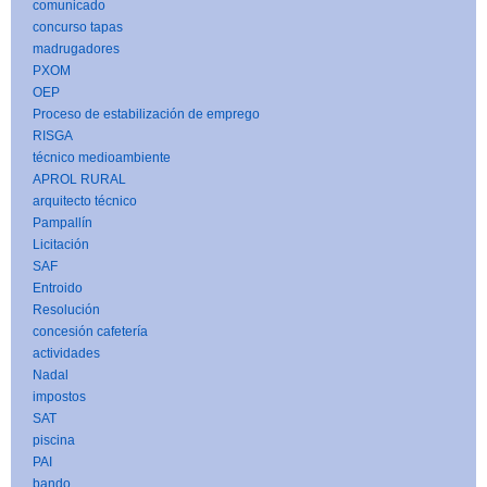
comunicado
concurso tapas
madrugadores
PXOM
OEP
Proceso de estabilización de emprego
RISGA
técnico medioambiente
APROL RURAL
arquitecto técnico
Pampallín
Licitación
SAF
Entroido
Resolución
concesión cafetería
actividades
Nadal
impostos
SAT
piscina
PAI
bando