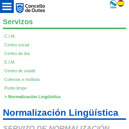
Servizos
C.I.M.
Centro social
Centro de día
E.I.M.
Centro de saúde
Colexios e instituto
Punto limpo
>
Normalización Lingüística
Normalización Lingüística
SERVIZO DE NORMALIZACIÓN