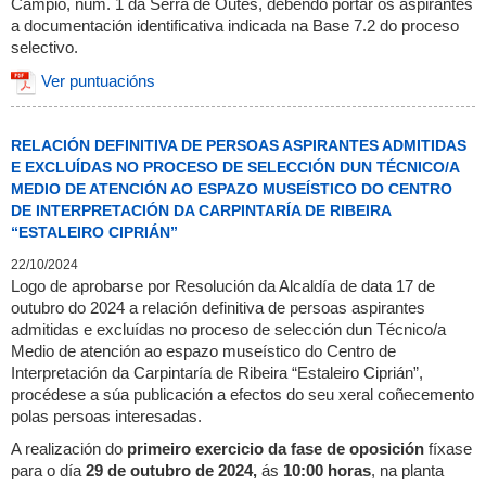
Campio, núm. 1 da Serra de Outes, debendo portar os aspirantes
a documentación identificativa indicada na Base 7.2 do proceso
selectivo.
Ver puntuacións
RELACIÓN DEFINITIVA DE PERSOAS ASPIRANTES ADMITIDAS
E EXCLUÍDAS NO PROCESO DE SELECCIÓN DUN TÉCNICO/A
MEDIO DE ATENCIÓN AO ESPAZO MUSEÍSTICO DO CENTRO
DE INTERPRETACIÓN DA CARPINTARÍA DE RIBEIRA
“ESTALEIRO CIPRIÁN”
22/10/2024
Logo de aprobarse por Resolución da Alcaldía de data 17 de
outubro do 2024 a relación definitiva de persoas aspirantes
admitidas e excluídas no proceso de selección dun Técnico/a
Medio de atención ao espazo museístico do Centro de
Interpretación da Carpintaría de Ribeira “Estaleiro Ciprián”,
procédese a súa publicación a efectos do seu xeral coñecemento
polas persoas interesadas.
A realización do
primeiro exercicio da fase de oposición
fíxase
para o día
29 de outubro de 2024,
ás
10:00 horas
, na planta