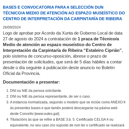
BASES E CONVOCATORIA PARA A SELECCIÓN DUN
TÉCNICO/A MEDIO DE ATENCIÓN AO ESPAZO MUSEÍSTICO DO
CENTRO DE INTERPRETACIÓN DA CARPINTARÍA DE RIBEIRA
26/09/2024
Logo de aprobar por Acordo da Xunta de Goberno Local de data
27 de agosto do 2024 a contratación de
1 praza de Técnico/a
Medio de atención ao espazo museístico do Centro de
Interpretación da Carpintaría de Ribeira “Estaleiro Ciprián”
,
polo sistema de concurso-oposición, ábrese o prazo de
presentación de solicitudes, que será de 5 días hábiles a contar
desde o día seguinte á publicación deste anuncio no Boletín
Oficial da Provincia.
Documentación a presentar:
DNI ou NIE da persoa solicitante.
DNI ou NIE da persoa representante, de ser o caso.
A instancia normalizada, segundo o modelo que se inclúe como ANEXO II
ás presentes bases e que tamén poderá descargarse na páxina web
deste Concello [www.outes.gal].
Titulacións ás que se refire a BASE 3.b. 5. Certificado CELGA 4 ou
equivalente, no seu caso (no suposto de non ter o certificado se realizará