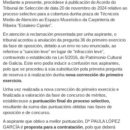
Mediante a presente, procédese á publicación do Acordo do
Tribunal de Selección de data 20 de novembro do 2024 relativo ao
proceso selectivo para a cobertura dunha praza de Técnico/a
Medio de Atención ao Espazo Museístico da Carpintería de
Ribeira "Estaleiro Ciprián".
En atención á reclamación presentada por unha aspirante, o
tribunal acordou a anulación da pregunta 36 do primeiro exercicio
da fase de oposición, debido a un erro no seu enunciado, ao
referirse a "sanción leve" en lugar de "infracción leve",
contravindo o establecido na Lei 5/2016, do Patrimonio Cultural
de Galicia. Este erro podía inducir a confusión nos aspirantes,
polo que se procedeu á súa substitución pola primeira pregunta
de reserva e á realización dunha
nova corrección do primeiro
exercicio.
Unha vez realizada a nova corrección do primeiro exercicio e
finalizada a valoración da fase de concurso de méritos,
estableceuse a
puntuación final do proceso selectivo,
resultante da suma das puntuacións obtidas nas fases de
oposición e de concurso.
A aspirante que obtivo a mellor puntuación, Dª PAULA LÓPEZ
GARCÍA é
proposta para a contratación
, polo que deberá