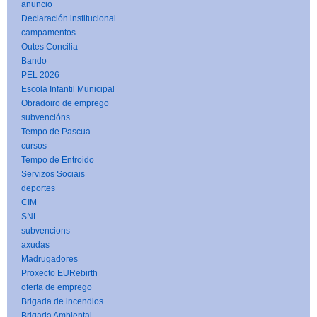
anuncio
Declaración institucional
campamentos
Outes Concilia
Bando
PEL 2026
Escola Infantil Municipal
Obradoiro de emprego
subvencións
Tempo de Pascua
cursos
Tempo de Entroido
Servizos Sociais
deportes
CIM
SNL
subvencions
axudas
Madrugadores
Proxecto EURebirth
oferta de emprego
Brigada de incendios
Brigada Ambiental