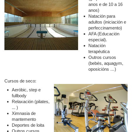
anos e de 10 a 16
anos)
Natación para
adultos (iniciación e
perfeccinamento)
AFA (Educación
especial).
Natación
terapéutica
Outros cursos
(bebés, aquagym,
oposicións …)
Cursos de seco:
Aeróbic, step e
fullbody
Relaxación (pilates,
... )
Ximnasia de
mantemento
Deportes de loita
Outros cursos