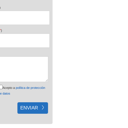
)
*
)
Acepto a
política de protección
e datos