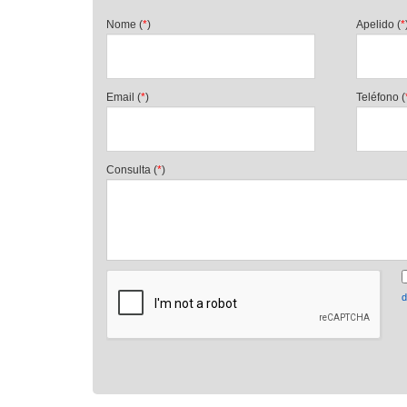
Nome (
*
)
Apelido (
*
Email (
*
)
Teléfono (
Consulta (
*
)
d