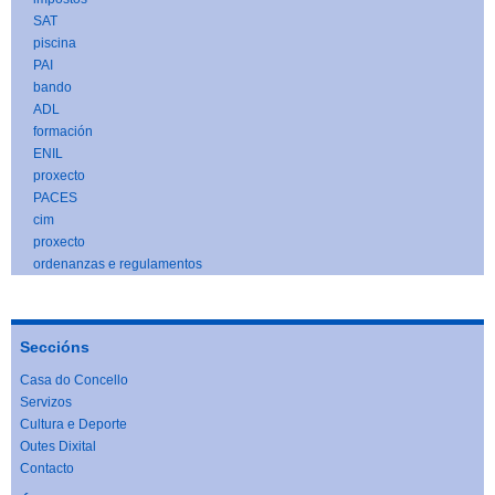
SAT
piscina
PAI
bando
ADL
formación
ENIL
proxecto
PACES
cim
proxecto
ordenanzas e regulamentos
Seccións
Casa do Concello
Servizos
Cultura e Deporte
Outes Dixital
Contacto