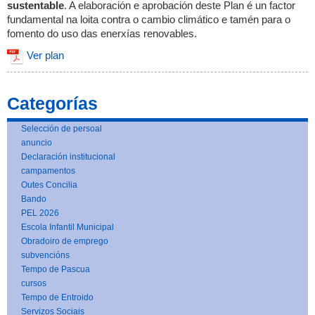
sustentable
. A elaboración e aprobación deste Plan é un factor
fundamental na loita contra o cambio climático e tamén para o
fomento do uso das enerxías renovables.
Ver plan
Categorías
Selección de persoal
anuncio
Declaración institucional
campamentos
Outes Concilia
Bando
PEL 2026
Escola Infantil Municipal
Obradoiro de emprego
subvencións
Tempo de Pascua
cursos
Tempo de Entroido
Servizos Sociais