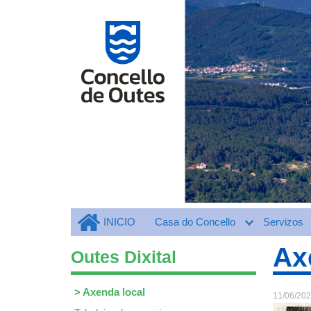
INICIO
Casa do Concello
Servizos
Ax
Outes Dixital
>
Axenda local
11/06/20