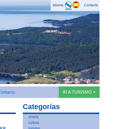
Idioma:
Contacto
Contacto
IR A TURISMO >
Categorías
charla
cultura
IAS
turismo