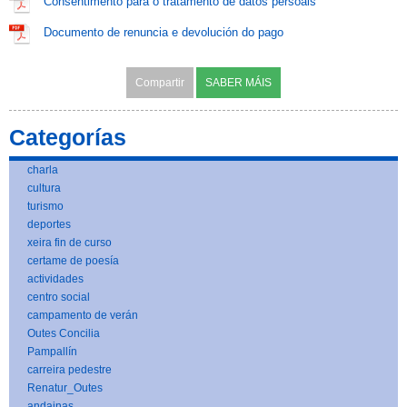
Consentimento para o tratamento de datos persoais
Documento de renuncia e devolución do pago
Compartir
SABER MÁIS
Categorías
charla
cultura
turismo
deportes
xeira fin de curso
certame de poesía
actividades
centro social
campamento de verán
Outes Concilia
Pampallín
carreira pedestre
Renatur_Outes
andainas