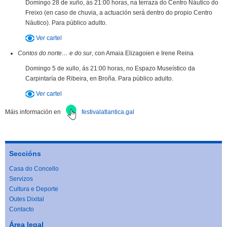
Domingo 28 de xuño, ás 21:00 horas, na terraza do Centro Náutico do
Freixo (en caso de chuvia, a actuación será dentro do propio Centro
Náutico). Para público adulto.
Ver cartel
Contos do norte… e do sur
, con Amaia Elizagoien e Irene Reina
Domingo 5 de xullo, ás 21:00 horas, no Espazo Museístico da
Carpintaría de Ribeira, en Broña. Para público adulto.
Ver cartel
Máis información en
festivalatlantica.gal
Seccións
Casa do Concello
Servizos
Cultura e Deporte
Outes Dixital
Contacto
Área legal