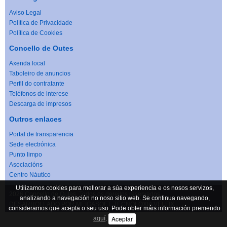
Aviso Legal
Política de Privacidade
Política de Cookies
Concello de Outes
Axenda local
Taboleiro de anuncios
Perfil do contratante
Teléfonos de interese
Descarga de impresos
Outros enlaces
Portal de transparencia
Sede electrónica
Punto limpo
Asociacións
Centro Náutico
Utilizamos cookies para mellorar a súa experiencia e os nosos servizos,
2026 Concello de Outes. Todos os dereitos reservados.
analizando a navegación no noso sitio web. Se continua navegando,
DESARROLLADO POR
MEIGASOFT
. TECNOLOXÍA
VELFIX
consideramos que acepta o seu uso. Pode obter máis información premendo
Aceptar
aquí
.