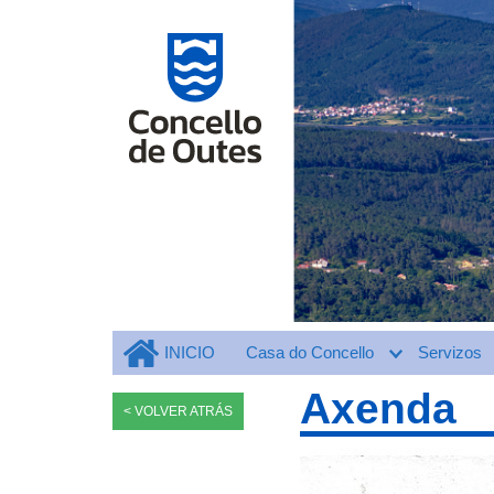
INICIO
Casa do Concello
Servizos
Axenda
< VOLVER ATRÁS