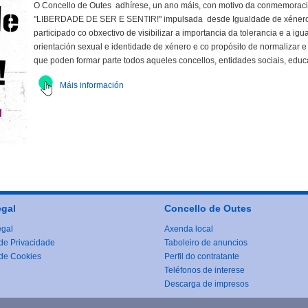
O Concello de Outes adhírese, un ano máis, con motivo da conmemoraci
"LIBERDADE DE SER E SENTIR!" impulsada desde Igualdade de xénero d
participado co obxectivo de visibilizar a importancia da tolerancia e a 
orientación sexual e identidade de xénero e co propósito de normalizar e
que poden formar parte todos aqueles concellos, entidades sociais, educ
Máis información
egal
Concello de Outes
egal
Axenda local
 de Privacidade
Taboleiro de anuncios
 de Cookies
Perfil do contratante
Teléfonos de interese
Descarga de impresos