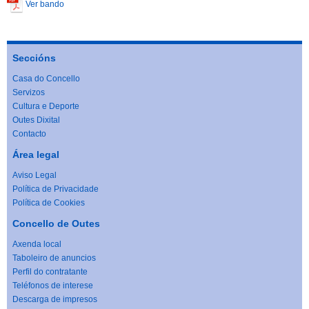
Ver bando
Seccións
Casa do Concello
Servizos
Cultura e Deporte
Outes Dixital
Contacto
Área legal
Aviso Legal
Política de Privacidade
Política de Cookies
Concello de Outes
Axenda local
Taboleiro de anuncios
Perfil do contratante
Teléfonos de interese
Descarga de impresos