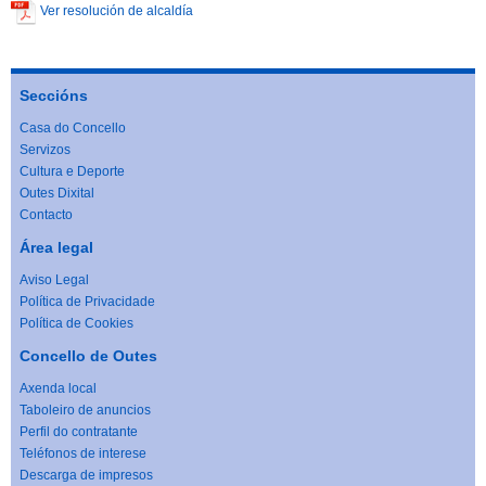
Ver resolución de alcaldía
Seccións
Casa do Concello
Servizos
Cultura e Deporte
Outes Dixital
Contacto
Área legal
Aviso Legal
Política de Privacidade
Política de Cookies
Concello de Outes
Axenda local
Taboleiro de anuncios
Perfil do contratante
Teléfonos de interese
Descarga de impresos