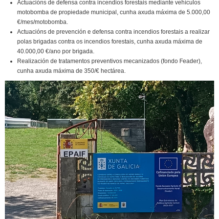
Actuacións de defensa contra incendios forestais mediante vehículos
motobomba de propiedade municipal, cunha axuda máxima de 5.000,00
€/mes/motobomba.
Actuacións de prevención e defensa contra incendios forestais a realizar
polas brigadas contra os incendios forestais, cunha axuda máxima de
40.000,00 €/ano por brigada.
Realización de tratamentos preventivos mecanizados (fondo Feader),
cunha axuda máxima de 350/€ hectárea.