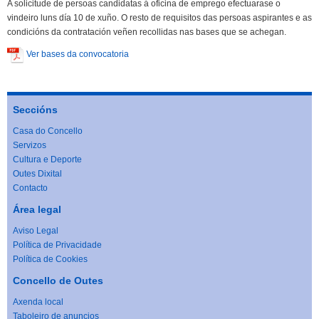
A solicitude de persoas candidatas á oficina de emprego efectuarase o
vindeiro luns día 10 de xuño. O resto de requisitos das persoas aspirantes e as
condicións da contratación veñen recollidas nas bases que se achegan.
Ver bases da convocatoria
Seccións
Casa do Concello
Servizos
Cultura e Deporte
Outes Dixital
Contacto
Área legal
Aviso Legal
Política de Privacidade
Política de Cookies
Concello de Outes
Axenda local
Taboleiro de anuncios