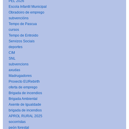
PEL 2026
Escola Infantil Municipal
Obradoiro de emprego
subvencións
Tempo de Pascua
cursos
Tempo de Entroido
Servizos Sociais
deportes
CIM
SNL
subvencions
axudas
Madrugadores
Proxecto EURebirth
oferta de emprego
Brigada de incendios
Brigada Ambiental
Axente de Igualdade
brigada de incendios
APROL RURAL 2025
socorristas
peón forestal