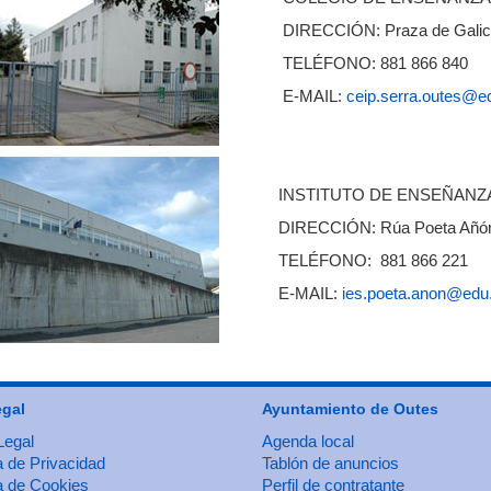
DIRECCIÓN: Praza de Galicia
TELÉFONO: 881 866 840
E-MAIL:
ceip.serra.outes@e
INSTITUTO DE ENSEÑANZ
DIRECCIÓN: Rúa Poeta Añón, 
TELÉFONO: 881 866 221
E-MAIL:
ies.poeta.anon@edu
egal
Ayuntamiento de Outes
Legal
Agenda local
a de Privacidad
Tablón de anuncios
ca de Cookies
Perfil de contratante