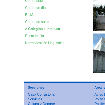
Centro social
Centro de día
E.I.M.
Centro de salud
>
Colegios e instituto
Punto limpio
Normalización Lingüística
Secciones
Área l
Casa Consistorial
Aviso 
Servicios
Polític
Cultura y Deporte
Políti