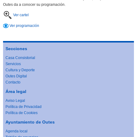
Outes da a conocer su programación.
Ver cartel
Ver programación
Secciones
Casa Consistorial
Servicios
Cultura y Deporte
Outes Digital
Contacto
Área legal
Aviso Legal
Política de Privacidad
Política de Cookies
Ayuntamiento de Outes
Agenda local