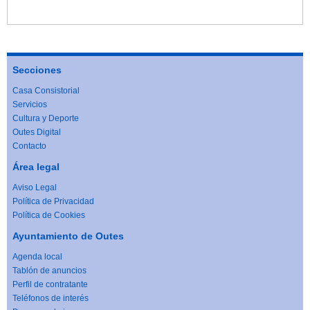
Secciones
Casa Consistorial
Servicios
Cultura y Deporte
Outes Digital
Contacto
Área legal
Aviso Legal
Política de Privacidad
Política de Cookies
Ayuntamiento de Outes
Agenda local
Tablón de anuncios
Perfil de contratante
Teléfonos de interés