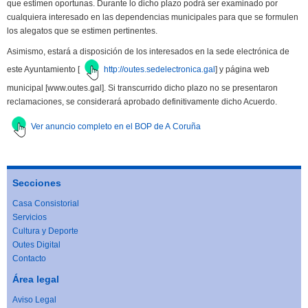
que estimen oportunas. Durante lo dicho plazo podrá ser examinado por
cualquiera interesado en las dependencias municipales para que se formulen
los alegatos que se estimen pertinentes.
Asimismo, estará a disposición de los interesados en la sede electrónica de
este Ayuntamiento [
http://outes.sedelectronica.gal
] y página web
municipal [www.outes.gal]. Si transcurrido dicho plazo no se presentaron
reclamaciones, se considerará aprobado definitivamente dicho Acuerdo.
Ver anuncio completo en el BOP de A Coruña
Secciones
Casa Consistorial
Servicios
Cultura y Deporte
Outes Digital
Contacto
Área legal
Aviso Legal