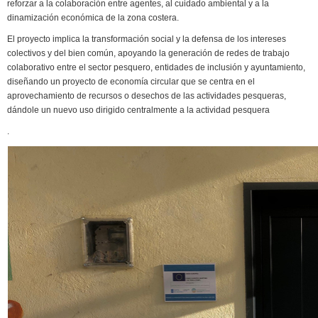
reforzar a la colaboración entre agentes, al cuidado ambiental y a la
dinamización económica de la zona costera.
El proyecto implica la transformación social y la defensa de los intereses
colectivos y del bien común, apoyando la generación de redes de trabajo
colaborativo entre el sector pesquero, entidades de inclusión y ayuntamiento,
diseñando un proyecto de economía circular que se centra en el
aprovechamiento de recursos o desechos de las actividades pesqueras,
dándole un nuevo uso dirigido centralmente a la actividad pesquera
.