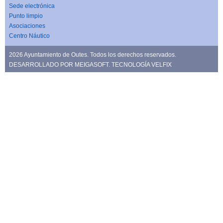
Sede electrónica
Punto limpio
Asociaciones
Centro Náutico
2026 Ayuntamiento de Outes. Todos los derechos reservados.
DESARROLLADO POR
MEIGASOFT
. TECNOLOGÍA
VELFIX